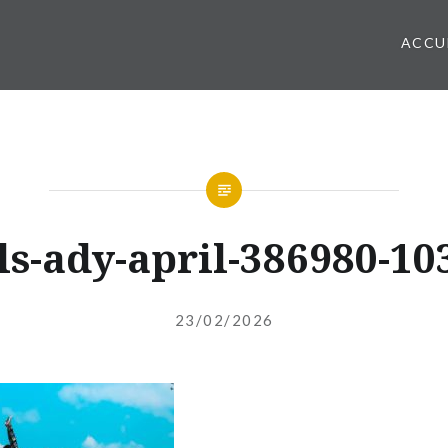
ACCU
ls-ady-april-386980-10
Publié
le
23/02/2026
par
INDEPENDANTEFINANCIERE