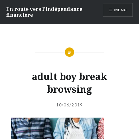
Accéder
En route vers l'indépendance
MENU
au
financière
contenu
principal
adult boy break
browsing
Publié
le
10/06/2019
par
ADMIN