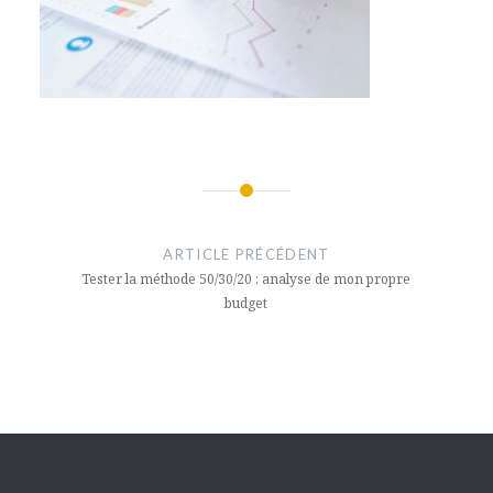
Navigation
de
ARTICLE PRÉCÉDENT
l’article
Tester la méthode 50/30/20 : analyse de mon propre
budget