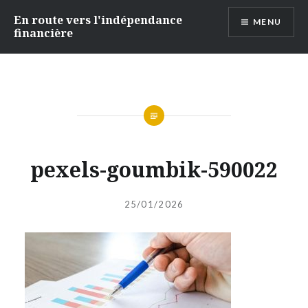
Accéder
En route vers l'indépendance
MENU
au
financière
contenu
principal
pexels-goumbik-590022
Publié
le
25/01/2026
par
INDEPENDANTEFINANCIERE