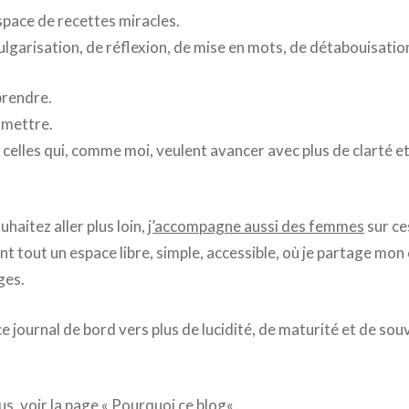
space de recettes miracles.
vulgarisation, de réflexion, de mise en mots, de détabouisatio
prendre.
smettre.
r celles qui, comme moi, veulent avancer avec plus de clarté e
uhaitez aller plus loin,
j’accompagne aussi des femmes
sur ce
nt tout un espace libre, simple, accessible, où je partage m
ges.
 journal de bord vers plus de lucidité, de maturité et de sou
us, voir la page «
Pourquoi ce blog
« .