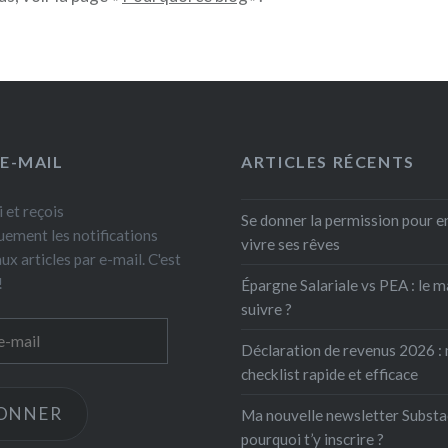
 E-MAIL
ARTICLES RÉCENTS
 et reçois
Se donner la permission pour e
ement les notifications
vivre ses rêves
x articles par e-mail. C'est
!
Épargne Salariale vs PEA : le m
suivre ?
Déclaration de revenus 2026 :
checklist rapide et efficace
BONNER
Ma nouvelle newsletter Substa
pourquoi t’y inscrire ?