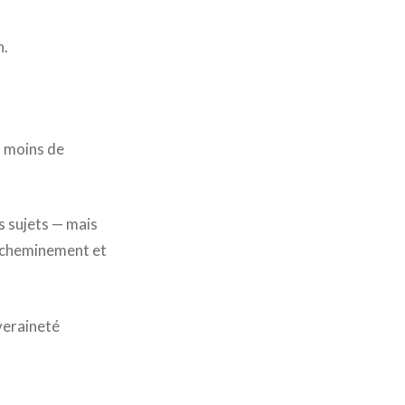
n.
t moins de
s sujets — mais
on cheminement et
veraineté