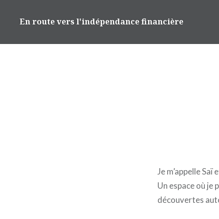
Accéder
au
En route vers l'indépendance financière
contenu
principal
Je m’appelle Saï 
Un espace où je 
découvertes autou