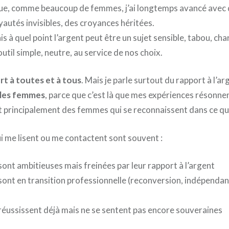
e que, comme beaucoup de femmes, j’ai longtemps avancé avec 
yautés invisibles, des croyances héritées.
is à quel point l’argent peut être un sujet sensible, tabou, cha
outil simple, neutre, au service de nos choix.
rt à toutes et à tous
. Mais je parle surtout du rapport à l’a
 les femmes
, parce que c’est là que mes expériences résonnent
t principalement des femmes qui se reconnaissent dans ce qu
i me lisent ou me contactent sont souvent :
 sont ambitieuses mais freinées par leur rapport à l’argent
 sont en transition professionnelle (reconversion, indépendan
)
 réussissent déjà mais ne se sentent pas encore souveraines