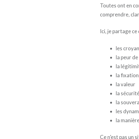
Toutes ont en co
comprendre, clari
Ici, je partage ce
les croyan
la peur d
la légitimi
la fixation
la valeur
la sécurit
la souvera
les dynami
la manière
Ce n’est pas un si