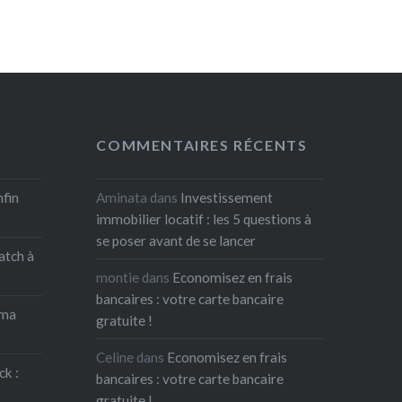
COMMENTAIRES RÉCENTS
nfin
Aminata
dans
Investissement
immobilier locatif : les 5 questions à
se poser avant de se lancer
atch à
montie
dans
Economisez en frais
bancaires : votre carte bancaire
 ma
gratuite !
Celine
dans
Economisez en frais
ck :
bancaires : votre carte bancaire
gratuite !