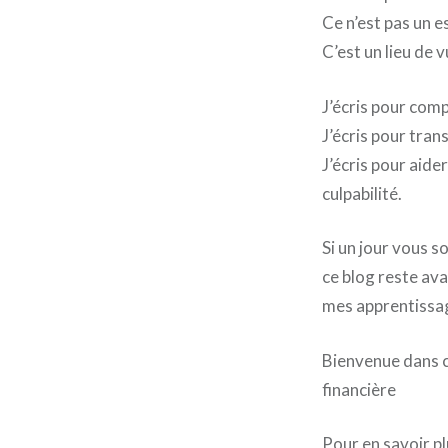
Ce n’est pas un e
C’est un lieu de 
J’écris pour com
J’écris pour tran
J’écris pour aide
culpabilité.
Si un jour vous so
ce blog reste ava
mes apprentissa
Bienvenue dans ce
financière
Pour en savoir pl