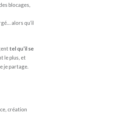
des blocages,
rgé… alors qu’il
rgent
tel qu’il se
 le plus, et
e je partage.
ce, création