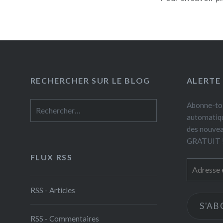
RECHERCHER SUR LE BLOG
ALERTE
Rechercher :
Abonne-toi
automatiqu
des nouveau
GRATUIT 
FLUX RSS
Adresse
e-
mail
RSS - Articles
S'A
RSS - Commentaires