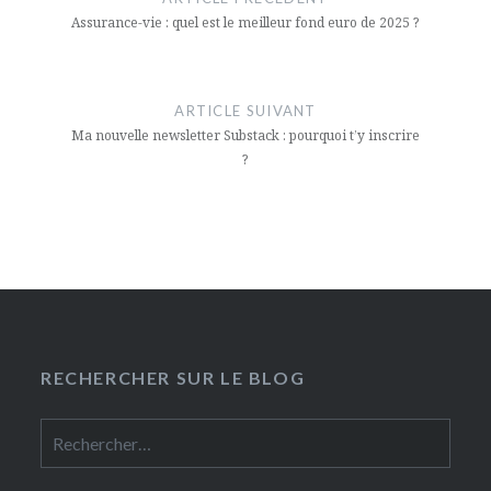
l’article
Assurance-vie : quel est le meilleur fond euro de 2025 ?
ARTICLE SUIVANT
Ma nouvelle newsletter Substack : pourquoi t’y inscrire
?
RECHERCHER SUR LE BLOG
Rechercher :