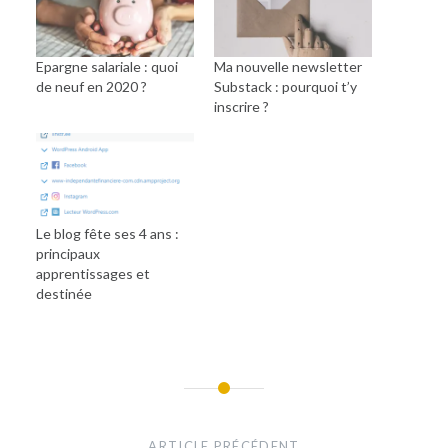
Epargne salariale : quoi
Ma nouvelle newsletter
de neuf en 2020 ?
Substack : pourquoi t’y
inscrire ?
Le blog fête ses 4 ans :
principaux
apprentissages et
destinée
Navigation
de
ARTICLE PRÉCÉDENT