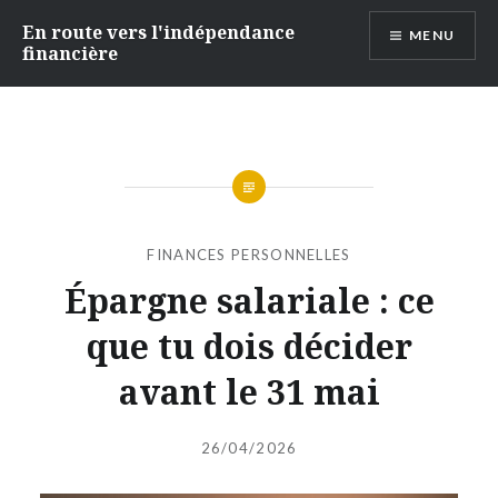
Accéder
En route vers l'indépendance
MENU
au
financière
contenu
principal
FINANCES PERSONNELLES
Épargne salariale : ce
que tu dois décider
avant le 31 mai
Publié
le
26/04/2026
par
INDEPENDANTEFINANCIERE