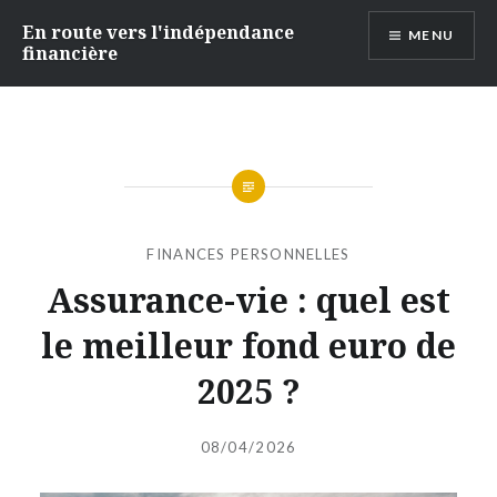
Accéder
En route vers l'indépendance
MENU
au
financière
contenu
principal
FINANCES PERSONNELLES
Assurance-vie : quel est
le meilleur fond euro de
2025 ?
Publié
le
08/04/2026
par
INDEPENDANTEFINANCIERE