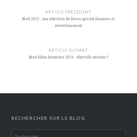
de
ARTICLE PRÉCÉDENT
l’article
Noël 2021 : ma sélection de livres spécial finances et
investissement
ARTICLE SUIVANT
Mon bilan financier 2021 : objectifs atteints ?
RECHERCHER SUR LE BLOG
Rechercher :