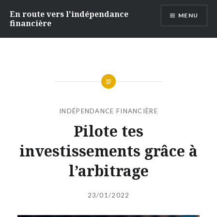
Accéder
En route vers l'indépendance
MENU
au
financière
contenu
principal
INDÉPENDANCE FINANCIÈRE
Pilote tes
investissements grâce à
l’arbitrage
Publié
le
23/01/2022
par
INDEPENDANTEFINANCIERE