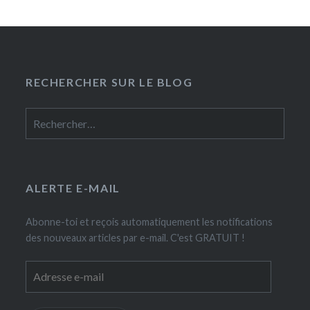
RECHERCHER SUR LE BLOG
Rechercher :
ALERTE E-MAIL
Abonne-toi et reçois automatiquement les notifications
des nouveaux articles par e-mail. C'est GRATUIT !
Adresse
e-
mail