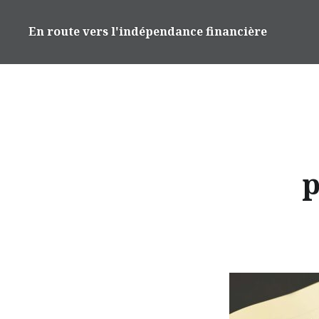
Accéder
au
En route vers l'indépendance financière
contenu
principal
p