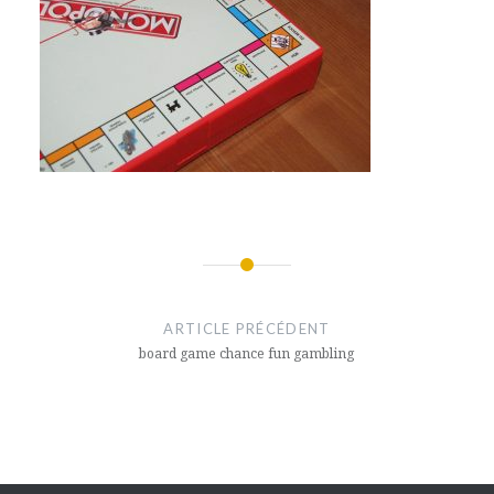
Navigation
de
ARTICLE PRÉCÉDENT
l’article
board game chance fun gambling