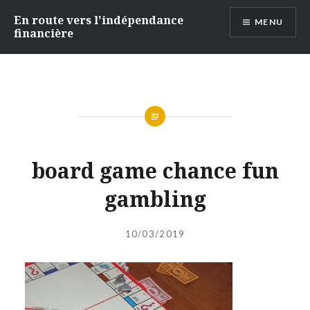
Accéder
En route vers l'indépendance
MENU
au
financière
contenu
principal
board game chance fun
gambling
Publié
le
10/03/2019
par
ADMIN