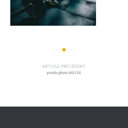
Navigation
de
ARTICLE PRÉCÉDENT
l’article
pexels-photo-841130