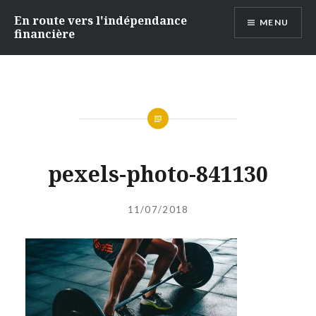
Accéder
En route vers l'indépendance
MENU
au
financière
contenu
principal
pexels-photo-841130
Publié
le
11/07/2018
par
ADMIN