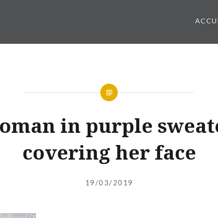
ACCU
oman in purple sweat
covering her face
Publié
le
19/03/2019
par
ADMIN