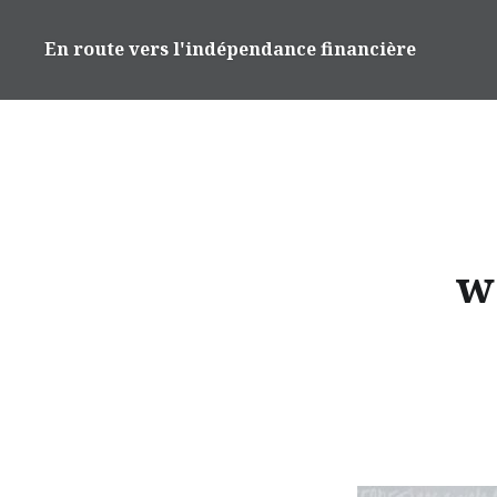
Accéder
au
En route vers l'indépendance financière
contenu
principal
w