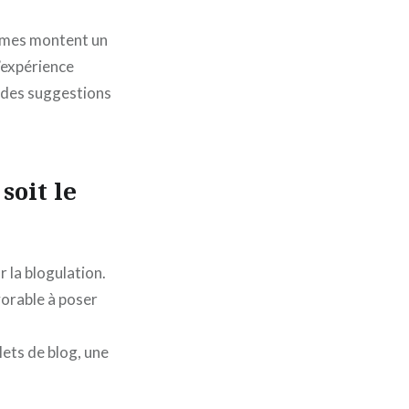
hèmes montent un
d’expérience
e des suggestions
soit le
r la blogulation.
vorable à poser
lets de blog, une