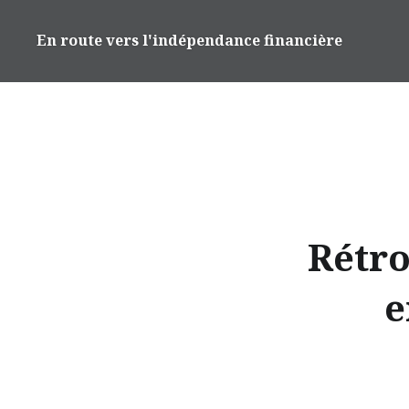
Accéder
au
En route vers l'indépendance financière
contenu
principal
Rétro
e