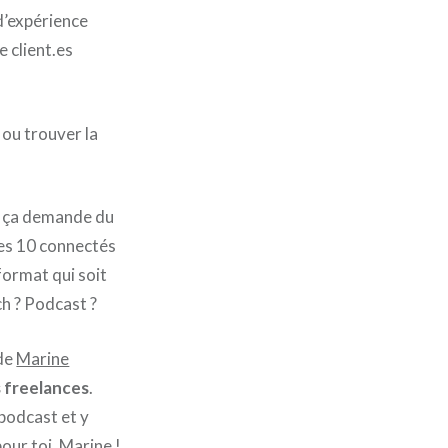
 d’expérience
 client.es
 ou trouver la
is ça demande du
les 10 connectés
 format qui soit
ch ? Podcast ?
 de
Marine
s freelances
.
podcast et y
our toi, Marine !