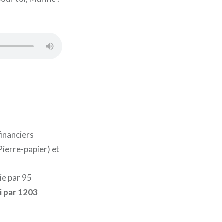
financiers
Pierre-papier) et
ie par 95
i par 1203