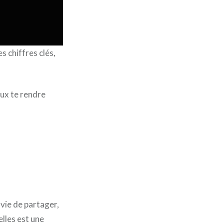
 chiffres clés,
eux te rendre
nvie de partager,
lles est une