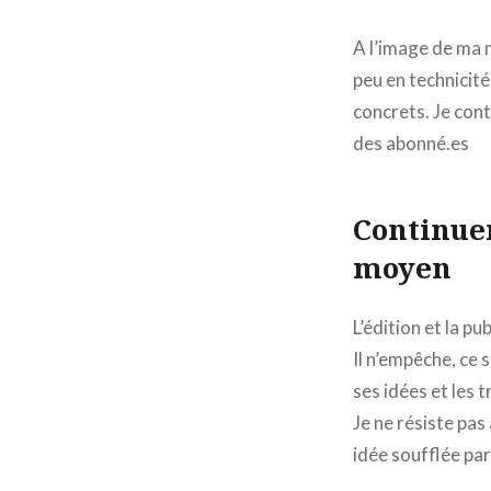
A l’image de ma 
peu en technicité
concrets. Je cont
des abonné.es
Continuer
moyen
L’édition et la p
Il n’empêche, ce 
ses idées et les 
Je ne résiste pas
idée soufflée pa