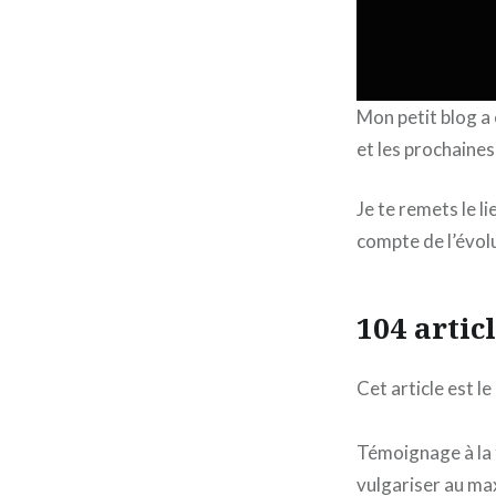
Mon petit blog a
et les prochaines
Je te remets le li
compte de l’évolu
104 artic
Cet article est l
Témoignage à la f
vulgariser au ma