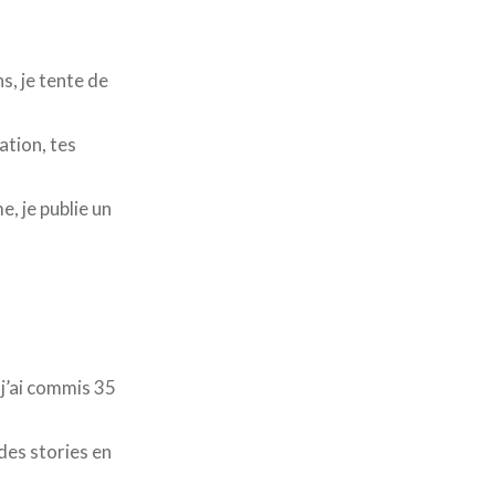
s, je tente de
ation, tes
e, je publie un
 j’ai commis 35
des stories en