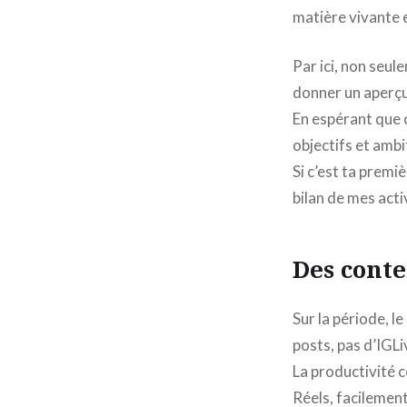
matière vivante 
Par ici, non seu
donner un aperçu 
En espérant que c
objectifs et ambi
Si c’est ta premiè
bilan de mes acti
Des cont
Sur la période, l
posts, pas d’IGLi
La productivité c
Réels, facilemen