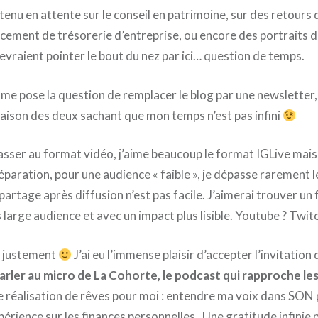
ntenu en attente sur le conseil en patrimoine, sur des retours
cement de trésorerie d’entreprise, ou encore des portraits de
raient pointer le bout du nez par ici… question de temps.
me pose la question de remplacer le blog par une newsletter,
aison des deux sachant que mon temps n’est pas infini
 passer au format vidéo, j’aime beaucoup le format IGLive ma
éparation, pour une audience « faible », je dépasse rarement 
repartage après diffusion n’est pas facile. J’aimerai trouver un
 large audience et avec un impact plus lisible. Youtube ? Twit
, justement
J’ai eu l’immense plaisir d’accepter l’invitation
arler au micro de La Cohorte, le podcast qui rapproche le
e réalisation de rêves pour moi : entendre ma voix dans SON 
rience sur les finances personnelles . Une gratitude infinie p