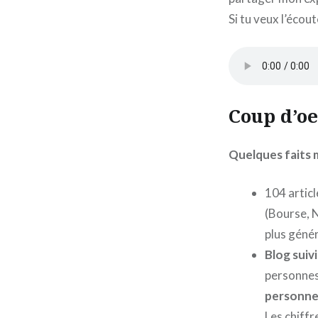
Si tu veux l’écou
Coup d’oei
Quelques faits
104 articl
(Bourse, N
plus géné
Blog suiv
personnes 
personne
Les chiffr