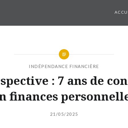
ACCU
INDÉPENDANCE FINANCIÈRE
spective : 7 ans de co
n finances personnell
Publié
le
21/05/2025
par
INDEPENDANTEFINANCIERE