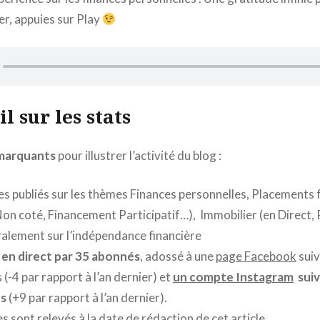
ter, appuies sur Play
l sur les stats
 marquants
pour illustrer l’activité du blog :
es publiés sur les thèmes Finances personnelles, Placements 
on coté, Financement Participatif…), Immobilier (en Direct, 
ralement sur l’indépendance financière
i en direct par 35 abonnés
, adossé à une
page Facebook
suiv
(-4 par rapport à l’an dernier) et
un compte Instagram
suiv
s
(+9 par rapport à l’an dernier).
es sont relevés à la date de rédaction de cet article.