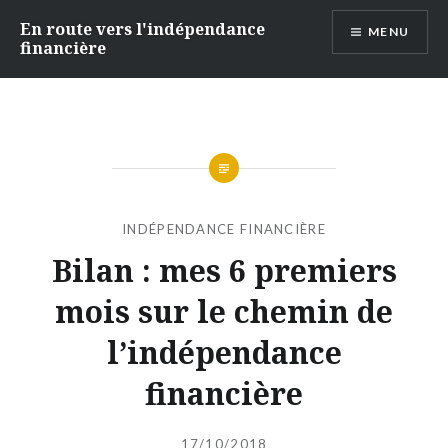
Accéder
En route vers l'indépendance
MENU
au
financière
contenu
principal
INDÉPENDANCE FINANCIÈRE
Bilan : mes 6 premiers
mois sur le chemin de
l’indépendance
financière
Publié
le
17/10/2018