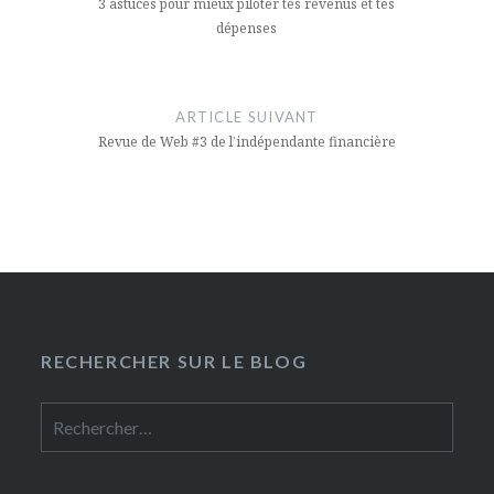
l’article
3 astuces pour mieux piloter tes revenus et tes
dépenses
ARTICLE SUIVANT
Revue de Web #3 de l’indépendante financière
RECHERCHER SUR LE BLOG
Rechercher :