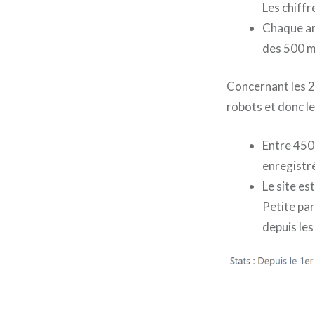
Les chiffr
Chaque ar
des 500 m
Concernant les 2 
robots et donc le
Entre 450 
enregistré
Le site es
Petite pa
depuis le