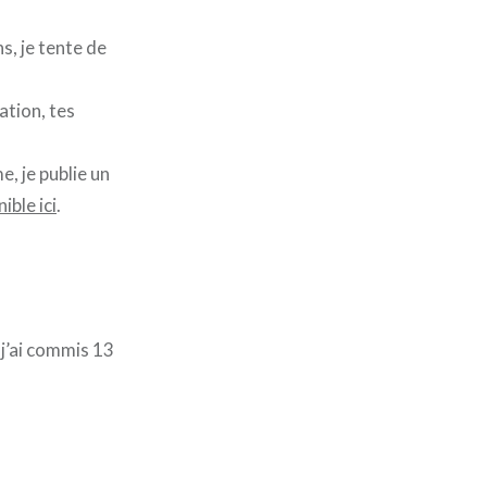
s, je tente de
ation, tes
e, je publie un
ible ici
.
 j’ai commis 13