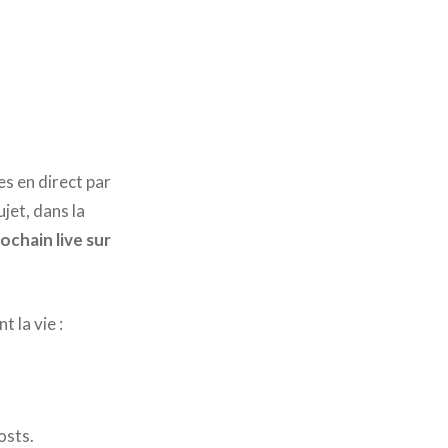
es en direct par
jet, dans la
ochain live sur
t la vie :
osts.