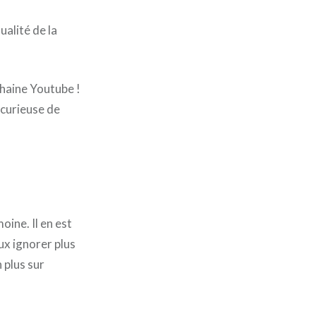
ualité de la
chaine Youtube !
 curieuse de
oine. Il en est
ux ignorer plus
 plus sur