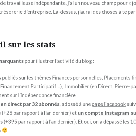
e travailleuse indépendante, j’ai un nouveau champ pour « jo
a trésorerie d’entreprise. Là-dessus, j’aurai des choses à te pa
l sur les stats
 marquants
pour illustrer l’activité du blog :
s publiés sur les thèmes Finances personnelles, Placements fi
Financement Participatif…), Immobilier (en Direct, Pierre-pap
ent sur l’indépendance financière
i en direct par 32 abonnés
, adossé à une
page Facebook
suiv
(+28 par rapport à l’an dernier) et
un compte Instagram
su
s
(+395 par rapport à l’an dernier). Et oui, on a dépassé les 
m