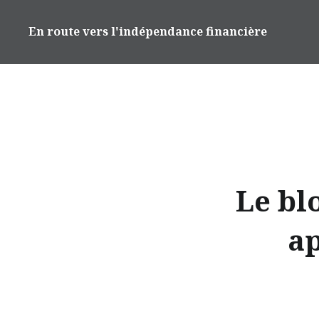
Accéder
au
En route vers l'indépendance financière
contenu
principal
Le blo
ap