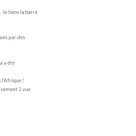
Je tiens la barre
ques par des
i a été
 l’Afrique !
ssement 1 vue