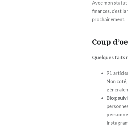
Avec mon statut d
finances, c’est l
prochainement.
Coup d’oei
Quelques faits
91 article
Non coté, 
généralem
Blog suiv
personnes 
personne
Instagra