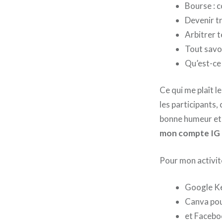
Bourse : c
Devenir t
Arbitrer 
Tout savoi
Qu’est-ce
Ce qui me plaît l
les participants,
bonne humeur et a
mon compte IG
Pour mon activité 
Google Ke
Canva pour
et Facebo