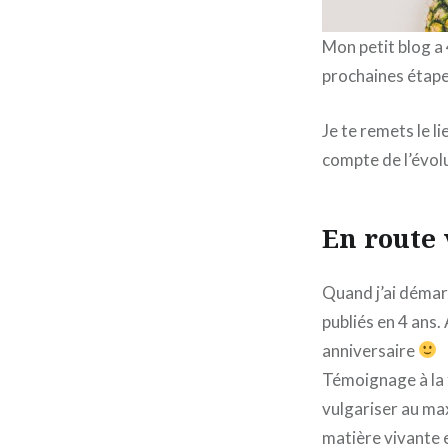
Mon petit blog a
prochaines étape
Je te remets le li
compte de l’évolu
En route v
Quand j’ai démarr
publiés en 4 ans.
anniversaire
Témoignage à la f
vulgariser au ma
matière vivante 