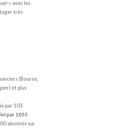
uer » avec les
rtager très
nanciers (Bourse,
ier) et plus
ie par 103
ivi par 1055
1000 abonnés sur