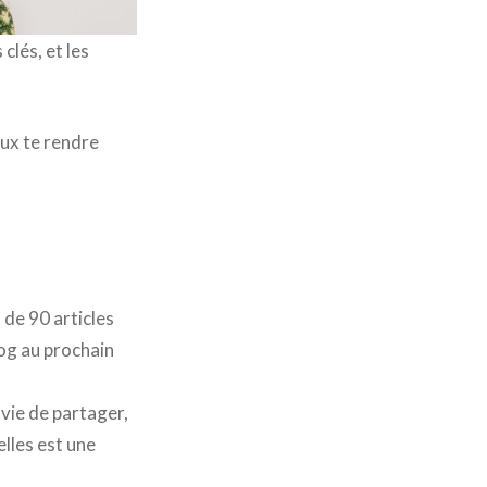
clés, et les
eux te rendre
 de 90 articles
log au prochain
nvie de partager,
lles est une